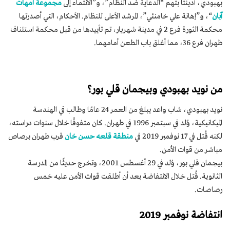
بهبودي، أُدينتا بتهم “الدعاية ضد النظام”، و”الانتماء إلى
مجموعة أمهات
آبان
“، و”إهانة علي خامنئي”، المرشد الأعلى للنظام. الأحكام، التي أصدرتها
محكمة الثورة فرع 2 في مدينة شهريار، تم تأييدها من قبل محكمة استئناف
طهران فرع 36، مما أغلق باب الطعن أمامهما.
من نويد بهبودي وبيجمان قلي بور؟
نويد بهبودي، شاب واعد يبلغ من العمر 24 عامًا وطالب في الهندسة
الميكانيكية، وُلد في سبتمبر 1996 في طهران. كان متفوقًا خلال سنوات دراسته،
لكنه قُتل في 17 نوفمبر 2019 في
منطقة قلعه حسن خان
قرب طهران برصاص
مباشر من قوات الأمن.
بيجمان قلي بور، وُلد في 29 أغسطس 2001، وتخرج حديثًا من المدرسة
الثانوية. قُتل خلال الانتفاضة بعد أن أطلقت قوات الأمن عليه خمس
رصاصات.
انتفاضة نوفمبر 2019