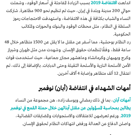
اندلعت
الانتفاضة 2019
بسبب الزيادة المفاجئة في أسعار الوقود، وشملت
حوالي 200 مدينة وبلدة في إيران، حيث تم تنظيم نحو 900 مظاهرة. شاركت
النساء والشباب بكثافة في هذه الانتفاضة، واستهدفت الاحتجاجات رموز
السلطة في النظام، مثل محطات الوقود والبنوك والحوزات والمكاتب
الحكومية.
رد النظام بوحشية، مما أسفر عن مقتل ما لا يقل عن 1500 متظاهر خلال 48
ساعة فقط، وفقًا لمنظمات حقوق الإنسان. وشهدت مدن مثل طهران وشيراز
وكرج وبهبهان وكرمانشاه وماهشهر مجازر جماعية، حيث استخدمت قوات
الأمن الأسلحة النارية والأسلحة الثقيلة وحتى الدبابات. بالإضافة إلى ذلك، تم
اعتقال 12 ألف متظاهر وإصابة 4 آلاف آخرين.
أمهات الشهداء في انتفاضة (أبان) نوفمبر
أمهات آبان
، بما في ذلك رمضاني ويوسف زاده، هن مجموعة من النساء
يطالبن بمحاسبة المسؤولين عن مقتل أبنائهن خلال حملة القمع في نوفمبر
2019
. ورغم تعرضهن للاعتقالات والاستجوابات والمضايقات القضائية،
واصلن الدفاع عن العدالة ورفض انتهاكات النظام لحقوق الإنسان.