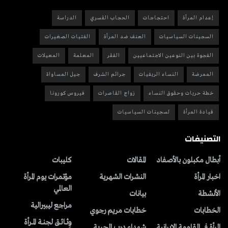
إعدام المرأة
احتجاجات
الحجاب القسري
الدراسة
السجينات السياسيات
العنف ضد المرأة
الفتيات الصغيرات
الفجوة بين النوعين الاجتماعيين
الفقر
المعلمة
المعيلات
الممرضة
النساء الريفيات
جرائم الشرف
جيل المساواة
خطة حريات وحقوق النساء
زواج القاصرات
فيروس كورونا
قيادة المرأة
لسجينات السياسيات
التصنيفات
أبطال مكبلون بالأصفاد
المقالات
کلیبات
اخبار المرأة
النشرات الشهریة
مؤتمرات يوم المرأة
العالمي
الأنشطة
بیانات
مراجع ليبيرالية
الخطابات
خطابات مريم رجوي
وِثــائــق لجنــة المــرأة
المرأة في المقاومة الإيرانية
شهداء درب الحرية