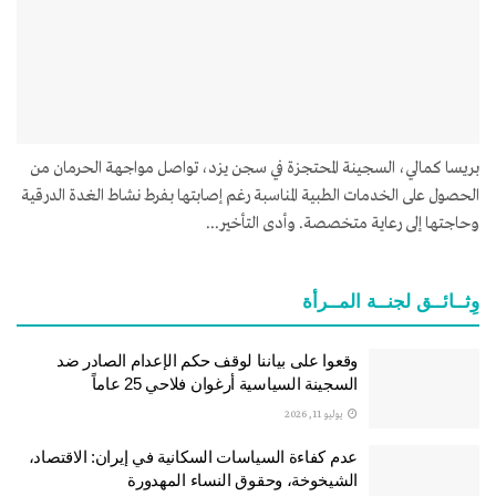
بريسا كمالي، السجينة المحتجزة في سجن يزد، تواصل مواجهة الحرمان من
الحصول على الخدمات الطبية المناسبة رغم إصابتها بفرط نشاط الغدة الدرقية
وحاجتها إلى رعاية متخصصة. وأدى التأخير...
وِثــائــق لجنــة المــرأة
وقعوا على بياننا لوقف حكم الإعدام الصادر ضد
السجينة السياسية أرغوان فلاحي 25 عاماً
يوليو 11, 2026
عدم كفاءة السياسات السكانية في إيران: الاقتصاد،
الشيخوخة، وحقوق النساء المهدورة