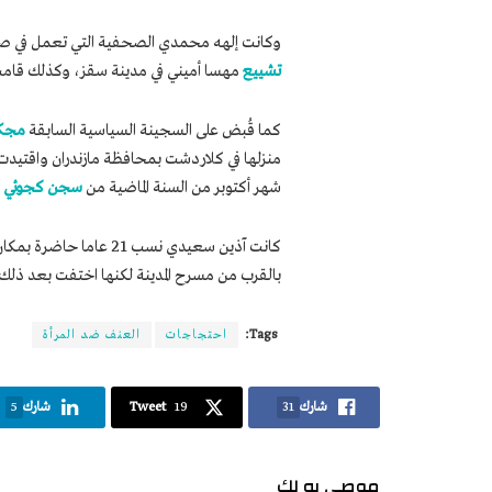
وكانت إلهه محمدي الصحفية التي تعمل في صح
تشييع
مهسا أميني في مدينة سقز، وكذلك قامت
كما قُبض على السجينة السياسية السابقة
مجكا
منزلها في كلاردشت بمحافظة مازندران واقتيدت
شهر أكتوبر من السنة الماضية من
سجن كجوئي ف
بالقرب من مسرح المدينة لكنها اختفت بعد ذلك، و
Tags:
احتجاجات
العنف ضد المرأة
شارك
31
19
Tweet
شارك
5
موصى به لك