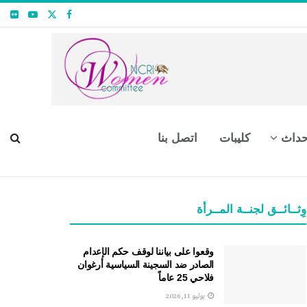
حداث
كليبات
اتصل بنا
وِثــائــق لجنــة المــرأة
وقعوا على بياننا لوقف حكم الإعدام
الصادر ضد السجينة السياسية أرغوان
فلاحي 25 عاماً
يوليو 11, 2026