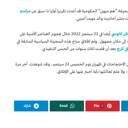
يفة ”هم ميهن“ الحكومية قد أعدت تقريرا أوليا ذا سبق عن
مراسم
 بنشر أحاديث والد مهسا أميني.
ن كاوسي
أيضا في 22 سبتمبر 2022 خلال هجوم العناصر الأمنية على
 إلى مكان مجهول، وتم إطلاق سراح هذه السجينة السياسية السابقة في
ي كرج
بعد أن قضت ثلاث سنوات من الحبس التنفيذي.
كانت آذين سعيدي نسب 21 عاما حاضرة بمكان الاحتجاجات في طهران يوم الخميس 22 سبتمبر، وقد شوهدت آخر مرة
لا علم لعائلتها بأية أخبار عنها على الإطلاق.
7
Pin
Send
شارك