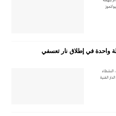
ام بتهمة
يو/تموز
لة واحدة في إطلاق نار تعسفي
 النشطاء
دار الفنية