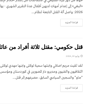
خوفاً من دور المرأة الطليعي في الانتفاضات من إصدار أحكام الإعد
«البغي» إلى إعدام أمهات لديهن أطفال عدة التقرير الشهري - يول
2026: واصل آلة القتل التابعة لنظام...
DETAILS
قراءة المزيد
قتل حكومي: مقتل ثلاثة أفراد من عائ
يوليو 30, 2026
لقد لقيت مريم اصلاني وابنتها سمية توکلی وابنها مهدي توکلی،
الثقافيون والفنيون ومديرو دار المصورين في كوردستان ومؤسس ال
"جاو" والسجين السياسي السابق، مصرعهم إثر قتل...
DETAILS
قراءة المزيد