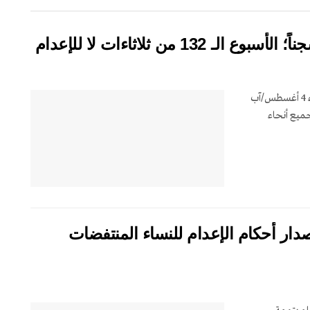
استمرت حملة ثلاثاءات لا للإعدام في أسبوعها الـ 132، يوم الثلاثاء 4 أغسطس/آب
ن الطعام في 59 سجناً في جميع أنحاء
ر الشهري – يوليو/تموز 2026: إصدار أحكام الإعدام للنساء المنتفضات