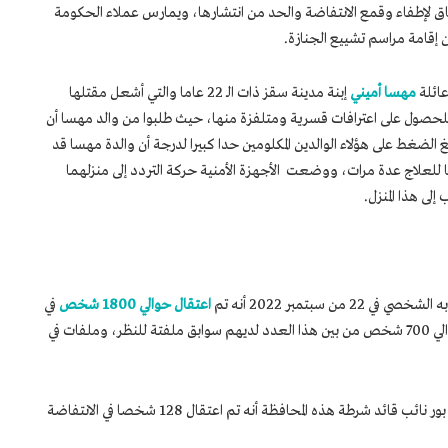
طاق لإطفاء وقمع الانتفاضة والحد من انتشارها، ويمارس عملاء الحكومة
إقامة مراسم تشييع الجنازة.
ائلة
مهسا أميني
إبنة مدينة سقز ذات الـ 22 عاما والتي أشعل مقتلها
صول على اعترافات قسرية ومتلفزة منها، حيث طلبوا من والد مهسا أن
لضغط على هؤلاء الوالدين المكلومين حدا كبيرا لدرجة أن والدة مهسا قد
لعلاج عدة مرات، ووضعت الأجهزة الأمنية حركة التردد إلى منزلهما
ى هذا المنزل.
بتمبر 2022 أنه تم
اعتقال حوالي 1800 شخص
في
ليلة واحدة فقط في طهران، وأكد أن ” هناك حوالي 700 شخص من بين هذا العدد لديهم سوابق ملفتة للنظر، وملفات في
وفي محافظة كيلان وبحسب قول حسين حسن بور نائب قائد شرطة هذه المحافظة أنه تم اعتقال 128 شخصا في الانتفاضة