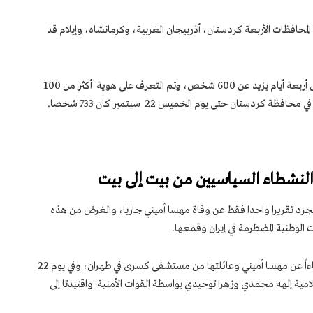
المحافظات الأربعة كردستان، أذربيجان الغربية، وكرمانشاه، وإيلام قد
وورد في تقرير آخر أن عدد الموقوفين الأكراد خلال أربعة أيام يزيد عن 600 شخص، وتم التعرف على هوية أكثر من 100
دستان حتى يوم الخميس 22 سبتمبر كان 733 شخصا.
لنشطاء السياسيين من بيت إلى بيت
 مجرد تقريرا واحدا فقط عن وفاة مهسا أميني جاريا، والغرض من هذه
 الوطنية المضطرمة في إيران وقمعها.
اُعتُقِلت نيلوفر حامدي الصحفية التي نشرت أنباءاً عن مهسا أميني وعائلتها من مستشفى كسرى في طهران، وفي يوم 22
شطة الإعلامية إلهه محمدي وزهرا توحيدي بواسطة القوات الأمنية واقتيدتا إلى