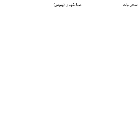
سحر بيات
صبا نكهبان (ونوس)