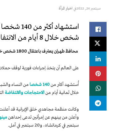
سبتمبر 24, 2022
في
اخبار المرأة
شخص خلال 8 أيام من الانتفاضة
محافظ طهران يعترف باعتقال 1800 شخص خلال ليلة واحدة فقط
على العالم أن يتخذ إجراءات فورية لوقف حملات ال
أُستشهد أكثر من
140 شخصا
من النساء والشباب
خلال ثمانية أيام من
الاحتجاجات والانتفاضة
التي
وكانت منظمة مجاهدي خلق الإيرانية قد أعلنت في 25 سبتمبر 22
وأعلن من بينهم عن إمرأتين تدعى إحداهن
مينو
سبتمبر في كرمانشاه، و20 سبتمبر في آمل.