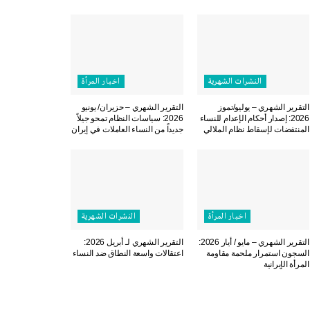
النشرات الشهریة
اخبار المرأة
التقرير الشهري – يوليو/تموز
التقرير الشهري – حزيران/ يونيو
2026: إصدار أحكام الإعدام للنساء
2026: سياسات النظام تمحو جيلاً
المنتفضات لإسقاط نظام الملالي
جديداً من النساء العاملات في إيران
اخبار المرأة
النشرات الشهریة
التقرير الشهري – مايو / أيار 2026:
التقرير الشهري لـ أبريل 2026:
السجون استمرار ملحمة مقاومة
اعتقالات واسعة النطاق ضد النساء
المرأة الإيرانية