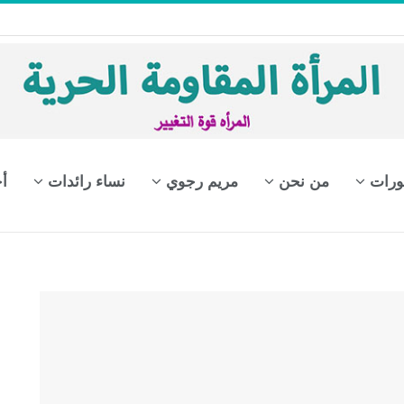
ورات
من نحن
مريم رجوي
نساء رائدات
أ