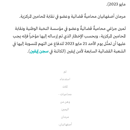
مايو 2023).
مرجان أصفهانيان محاميةٌ قضائية وعضو في نقابة المحامين المركزية.
ثمين جراغي محاميةٌ قضائيةٌ وعضو في مؤسسة النخبة الوطنية ونقابة
المحامين المركزية، وبحسب الإخطار الذي تم إرساله إليها مؤخراً فإنه يجب
عليها أن تمثُل يوم الأحد 21 مايو 2023 للدفاع عن التهم المنسوبة إليها في
الشعبة القضائية السابعة لأمن إيفين (الكائنة في
سجن إيفين
).
تم
استدعاء
ثلاث
محاميات –
وهن من
اليمين:
مرجان
أصفهانيان،