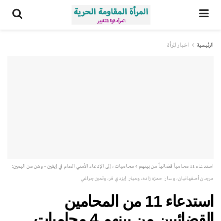
الرئيسية
اخبار المرأة
استدعاء 11 محامياً قضائياً من بينهم 4 محاميات ، إلى الإدعاء الأمني العام في إيفين – وهن من اليمين:
مرجان أصفهانيان، وسارا حمزه زاده، وميترا إيزدي فر، وثمين جراغي
استدعاء 11 من المحامين
القضائيين من بينهم 4 محاميات