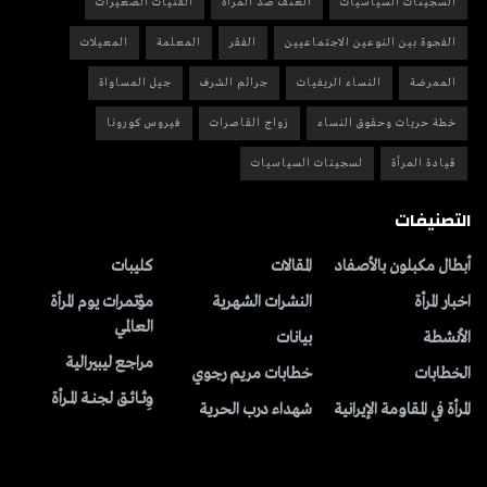
السجينات السياسيات
العنف ضد المرأة
الفتيات الصغيرات
الفجوة بين النوعين الاجتماعيين
الفقر
المعلمة
المعيلات
الممرضة
النساء الريفيات
جرائم الشرف
جيل المساواة
خطة حريات وحقوق النساء
زواج القاصرات
فيروس كورونا
قيادة المرأة
لسجينات السياسيات
التصنيفات
أبطال مكبلون بالأصفاد
المقالات
کلیبات
اخبار المرأة
النشرات الشهریة
مؤتمرات يوم المرأة
العالمي
الأنشطة
بیانات
مراجع ليبيرالية
الخطابات
خطابات مريم رجوي
وِثــائــق لجنــة المــرأة
المرأة في المقاومة الإيرانية
شهداء درب الحرية