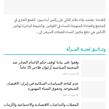
المقدمة: يعتمد بقاء نظام الملالي على ركنين أساسيين: القمع العاري في
المجتمع والمعاداة الممنهجة للنساء في القوانين. والنتيجة المباشرة لهاتين
الأداتين هي دفع ملايين النساء المعيلات لأسرهن إلى...
وِثــائــق لجنــة المــرأة
وقعوا على بياننا لوقف حكم الإعدام الصادر ضد
السجينة السياسية أرغوان فلاحي 25 عاماً
يوليو 11, 2026
عدم كفاءة السياسات السكانية في إيران: الاقتصاد،
الشيخوخة، وحقوق النساء المهدورة
يوليو 11, 2026
المعيلات والتداعيات الاقتصادية والاجتماعية والأزمات