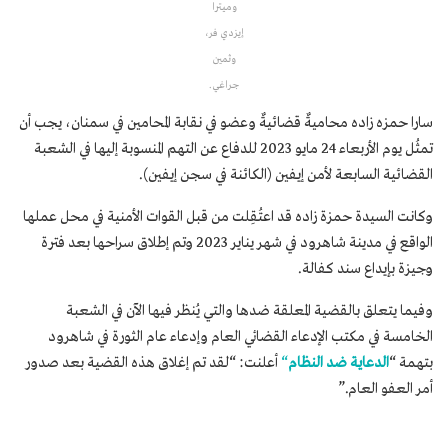
وميترا
إيزدي فر،
وثمين
جراغي.
سارا حمزه زاده محاميةٌ قضائيةٌ وعضو في نقابة المحامين في سمنان، يجب أن
تمثُل يوم الأربعاء 24 مايو 2023 للدفاع عن التهم المنسوبة إليها في الشعبة
القضائية السابعة لأمن إيفين (الكائنة في سجن إيفين).
وكانت السيدة حمزة زاده قد اعتُقِلت من قبل القوات الأمنية في محل عملها
الواقع في مدينة شاهرود في شهر يناير 2023 وتم إطلاق سراحها بعد فترة
وجيزة بإيداع سند كفالة.
وفيما يتعلق بالقضية المعلقة ضدها والتي يُنظر فيها الآن في الشعبة
الخامسة في مكتب الإدعاء القضائي العام وإدعاء عام الثورة في شاهرود
بتهمة “
الدعاية ضد النظام
“
أعلنت: “لقد تم إغلاق هذه القضية بعد صدور
أمر العفو العام.”